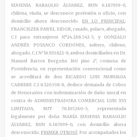
EUGENIA RABAGLIO ÁLVAREZ, RUN 6.187.939-0,
chilena, viuda, se desconoce profesión u oficio, con
domicilio ahora desconocido.
EN
LO PRINCIPAL
:
FRANCISZEK PAWEL SIDOR, casado, polaco, abogado,
C.I para extranjeros Nº24.268.541-5, y GONZALO
ANDRÉS POYANCO CORDONES, soltero, chileno,
abogado, C.I N°16.933.622-9, ambos domiciliados en Dr.
Manuel Barros Borgoño 160 piso 2°, comuna de
Providencia, en representación convencional como
se acreditará de don RICARDO LUIS MURUAGA
CARRERE C.I 8.120.538-8, deduce demanda de Cobro
de Honorarios con indemnización de daño moral en
contra de ADMINISTRADORA COMERCIAL LUIS XVI
LIMITADA, RUT 78.107.260-5, representada
legalmente por doña MARÍA EUGENIA RABAGLIO
ÁLVAREZ, RUN 6.187.939-0, con domicilio ahora
desconocido;
PRIMER OTROSÍ:
Por acompañados los