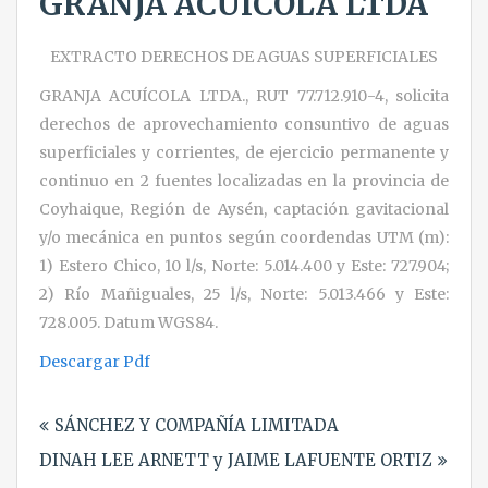
GRANJA ACUÍCOLA LTDA
EXTRACTO DERECHOS DE AGUAS SUPERFICIALES
GRANJA ACUÍCOLA LTDA., RUT 77.712.910-4, solicita
derechos de aprovechamiento consuntivo de aguas
superficiales y corrientes, de ejercicio permanente y
continuo en 2 fuentes localizadas en la provincia de
Coyhaique, Región de Aysén, captación gavitacional
y/o mecánica en puntos según coordendas UTM (m):
1) Estero Chico, 10 l/s, Norte: 5.014.400 y Este: 727.904;
2) Río Mañiguales, 25 l/s, Norte: 5.013.466 y Este:
728.005. Datum WGS84.
Descargar Pdf
Navegación
SÁNCHEZ Y COMPAÑÍA LIMITADA
de
DINAH LEE ARNETT y JAIME LAFUENTE ORTIZ
entradas