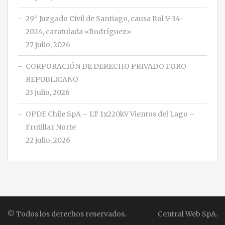
29° Juzgado Civil de Santiago, causa Rol V-34-
2024, caratulada «Rodríguez»
27 julio, 2026
CORPORACIÓN DE DERECHO PRIVADO FORO
REPUBLICANO
23 julio, 2026
OPDE Chile SpA – LT 1x220kV Vientos del Lago –
Frutillar Norte
22 julio, 2026
© Todos los derechos reservados.
Central Web SpA.