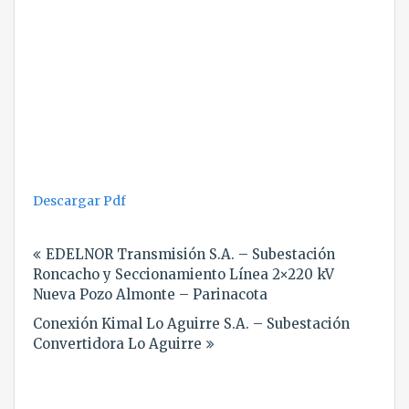
Descargar Pdf
Navegación
EDELNOR Transmisión S.A. – Subestación
de
Roncacho y Seccionamiento Línea 2×220 kV
entradas
Nueva Pozo Almonte – Parinacota
Conexión Kimal Lo Aguirre S.A. – Subestación
Convertidora Lo Aguirre