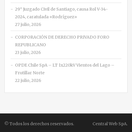
29° Juzgado Civil de Santiago, causa Rol V-34-
2024, caratulada «Rodríguez»
27 julio, 2026
CORPORACIÓN DE DERECHO PRIVADO FORO
REPUBLICANO
23 julio, 2026
OPDE Chile SpA – LT 1x220kV Vientos del Lago –
Frutillar Norte
22 julio, 2026
© Todos los derechos reservados.
Central Web SpA.