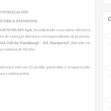
O PUBLICACIÓN
C
ÉCTRICA DEFINITIVA
N PUYUHUAPI SpA
, ha solicitado concesión eléctrica
sión de energía eléctrica correspondiente al proyecto
SAE Volcán Puyuhuapi – S/E Marquesa”
, ubicado en
 la comuna de Vicuña.
afectará solo un (1) predio particular y ocupará solo
ca a continuación: