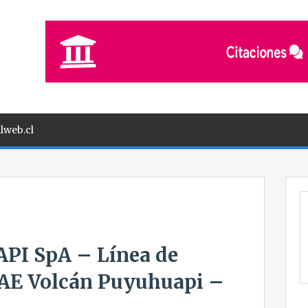
lweb.cl
I SpA – Línea de
SAE Volcán Puyuhuapi –