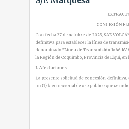
S/E Marquesa
EXTRACT
CONCESIÓN EL
Con fecha
27
de
octubre
de
2025
,
SAE VOLCÁ
definitiva para establecer la línea de transmi
denominado
“Línea de Transmisión 1×66 kV 
la Región de Coquimbo, Provincia de Elqui, en
I. Afectaciones
La presente solicitud de concesión definitiva, 
un (1) bien nacional de uso público que se indi