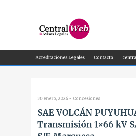
Acreditaciones Legales
Contacto
centra
30 enero, 2026
-
Concesiones
SAE VOLCÁN PUYUHUAP
Transmisión 1×66 kV 