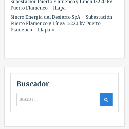
Subestación Puerto Flamenco y Línea 1×220 kV
entradas
Puerto Flamenco – Illapa
Sincro Energía del Desierto SpA – Subestación
Puerto Flamenco y Línea 1×220 kV Puerto
Flamenco – Illapa
Buscador
Buscar
Buscar