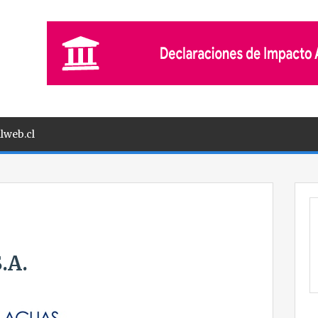
lweb.cl
.A.