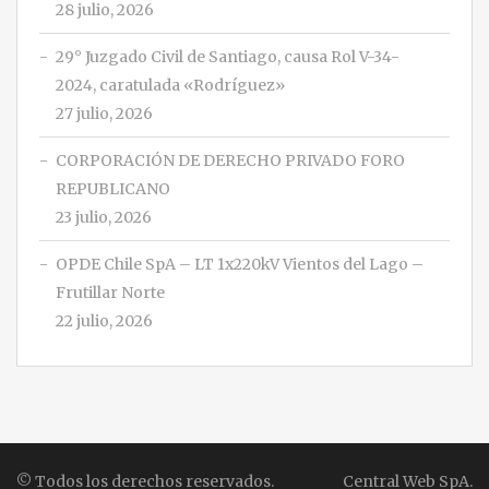
28 julio, 2026
29° Juzgado Civil de Santiago, causa Rol V-34-
2024, caratulada «Rodríguez»
27 julio, 2026
CORPORACIÓN DE DERECHO PRIVADO FORO
REPUBLICANO
23 julio, 2026
OPDE Chile SpA – LT 1x220kV Vientos del Lago –
Frutillar Norte
22 julio, 2026
© Todos los derechos reservados.
Central Web SpA.