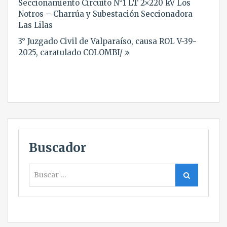
Seccionamiento Circuito N°1 LT 2×220 kV Los
entradas
Notros – Charrúa y Subestación Seccionadora
Las Lilas
3° Juzgado Civil de Valparaíso, causa ROL V-39-
2025, caratulado COLOMBI/
Buscador
Buscar
Buscar