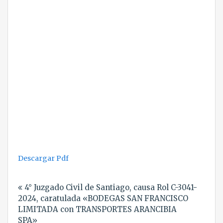
Descargar Pdf
Navegación
4° Juzgado Civil de Santiago, causa Rol C-3041-
de
2024, caratulada «BODEGAS SAN FRANCISCO
entradas
LIMITADA con TRANSPORTES ARANCIBIA
SPA»