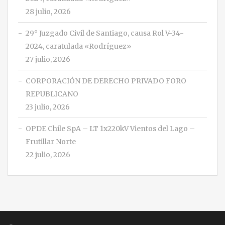
28 julio, 2026
29° Juzgado Civil de Santiago, causa Rol V-34-
2024, caratulada «Rodríguez»
27 julio, 2026
CORPORACIÓN DE DERECHO PRIVADO FORO
REPUBLICANO
23 julio, 2026
OPDE Chile SpA – LT 1x220kV Vientos del Lago –
Frutillar Norte
22 julio, 2026