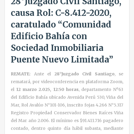
28°Juzgado Civil Santiago,
causa Rol: C-8.412-2020,
caratulado “Comunidad
Edificio Bahía con
Sociedad Inmobiliaria
Puente Nuevo Limitada”
REMATE:
Ante el
28°Juzgado Civil Santiago
, se
rematará, por videoconferencia en plataforma Zoom,
el
12 marzo 2.025, 12:50 horas
, departamento Nº63
del Edificio Bahía ubicado Avenida Perú 530, Viña del
Mar, Rol Avalúo N°101-106, inscrito fojas 4.266 N°5.317
Registro Propiedad Conservador Bienes Raíces Viña
del Mar año 2.006. El mínimo es $91.411.716 pagadero
contado, dentro quinto día hábil subasta, mediante