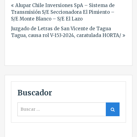
Alupar Chile Inversiones SpA – Sistema de
de
Transmisión S/E Seccionadora El Pimiento –
entradas
S/E Monte Blanco – S/E El Lazo
Juzgado de Letras de San Vicente de Tagua
Tagua, causa rol V-153-2024, caratulada HORTA/
Buscador
Buscar
Buscar