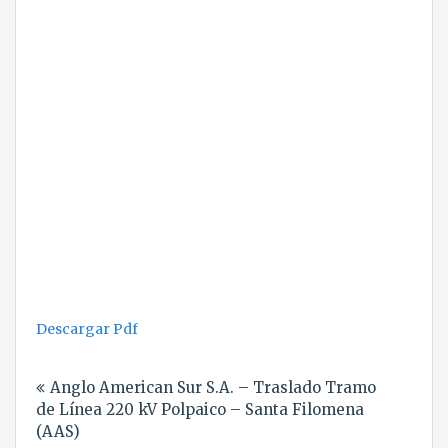
Descargar Pdf
Navegación
Anglo American Sur S.A. – Traslado Tramo
de
de Línea 220 kV Polpaico – Santa Filomena
entradas
(AAS)