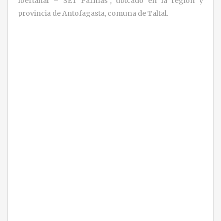
Ibertaltal – SET Parinas”, ubicado en la región y
provincia de Antofagasta, comuna de Taltal.