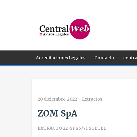
Acreditaciones Legales
Contacto
centra
20 diciembre, 2022
-
Extractos
ZOM SpA
EXTRACTO 22-SP86771 SUBTEL