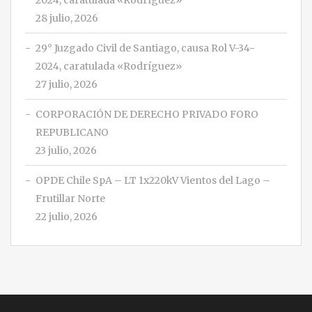
2024, caratulada «Rodríguez»
28 julio, 2026
29° Juzgado Civil de Santiago, causa Rol V-34-
2024, caratulada «Rodríguez»
27 julio, 2026
CORPORACIÓN DE DERECHO PRIVADO FORO
REPUBLICANO
23 julio, 2026
OPDE Chile SpA – LT 1x220kV Vientos del Lago –
Frutillar Norte
22 julio, 2026