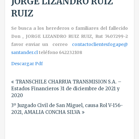
JORGE LIZANDRO RUIZ
RUIZ
Se busca a los herederos o familiares del fallecido
Don , JORGE LIZANDRO RUIZ RUIZ, Rut 7407299-2
favor enviar un correo
contactoclientesfogape@
santander.cl
teléfono 642232108
Descargar Pdf
Navegación
TRANSCHILE CHARRUA TRANSMISION S.A. –
de
Estados Financieros 31 de diciembre de 2021 y
entradas
2020
3º Juzgado Civil de San Miguel, causa Rol V-156-
2021, AMALIA CONCHA SILVA