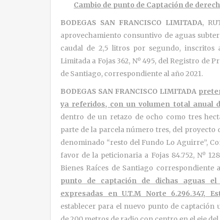
Cambio de punto de Captación de derec
BODEGAS SAN FRANCISCO LIMITADA
, RU
aprovechamiento consuntivo de aguas subterr
caudal de 2,5 litros por segundo, inscritos
Limitada a Fojas 362, Nº 495, del Registro de
de Santiago, correspondiente al año 2021.
BODEGAS SAN FRANCISCO LIMITADA
prete
ya referidos, con un volumen total anual 
dentro de un retazo de ocho como tres hec
parte de la parcela número tres, del proyecto
denominado “resto del Fundo Lo Aguirre”, Co
favor de la peticionaria a Fojas 84.752, Nº 1
Bienes Raíces de Santiago correspondiente a
punto de captación de dichas aguas el 
expresadas en U.T.M Norte 6.296.347, E
establecer para el nuevo punto de captación 
de 200 metros de radio con centro en el eje de