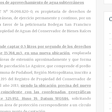
hos de aprovechamiento de agua subterráneos
T Nº 76.098.820-0, es propietaria de derechos de
áneas, de ejercicio permanente y continuo, por un
C
 a favor de la peticionaria Bodegas San Francisco
 Propiedad de Aguas del Conservador de Bienes Raíces
nde captar 0,5 litros por segundo de los derechos
de 15.768_m3, en una nueva ubicación
, emplazada
táreas de extensión aproximadamente y que forma
 de parcelación Lo Aguirre, que comprende el predio
muna de Pudahuel, Región Metropolitana, inscrito a
28.195 del Registro de Propiedad del Conservador de
l año 2013,
siendo la ubicación precisa del nuevo
coincidente con las coordenadas geográficas
ste 325.952, Huso 19, Datum WGS84
, solicitando
un área de protección correspondiente a un círculo
l nuevo punto de captación.