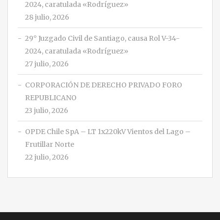
2024, caratulada «Rodríguez»
28 julio, 2026
29° Juzgado Civil de Santiago, causa Rol V-34-
2024, caratulada «Rodríguez»
27 julio, 2026
CORPORACIÓN DE DERECHO PRIVADO FORO
REPUBLICANO
23 julio, 2026
OPDE Chile SpA – LT 1x220kV Vientos del Lago –
Frutillar Norte
22 julio, 2026