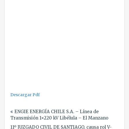
Descargar Pdf
Navegación
ENGIE ENERGÍA CHILE S.A. – Línea de
de
Transmisión 1×220 kV Libélula – El Manzano
entradas
11º JUZGADO CIVIL DE SANTIAGO, causa rol V-