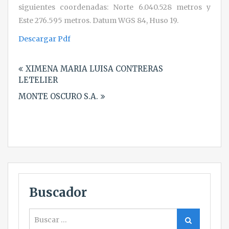
siguientes coordenadas: Norte 6.040.528 metros y
Este 276.595 metros. Datum WGS 84, Huso 19.
Descargar Pdf
Navegación
XIMENA MARIA LUISA CONTRERAS
de
LETELIER
entradas
MONTE OSCURO S.A.
Buscador
Buscar
Buscar