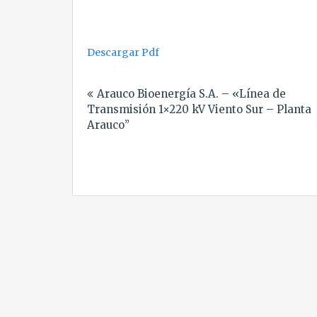
Descargar Pdf
Navegación
Arauco Bioenergía S.A. – «Línea de
de
Transmisión 1×220 kV Viento Sur – Planta
entradas
Arauco”