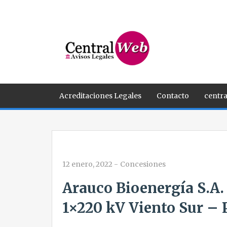
Acreditaciones Legales
Contacto
centra
12 enero, 2022
-
Concesiones
Arauco Bioenergía S.A
1×220 kV Viento Sur – 