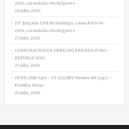
2024, caratulada «Rodríguez»
28 julio, 2026
29° Juzgado Civil de Santiago, causa Rol V-34-
2024, caratulada «Rodríguez»
27 julio, 2026
CORPORACIÓN DE DERECHO PRIVADO FORO
REPUBLICANO
23 julio, 2026
OPDE Chile SpA – LT 1x220kV Vientos del Lago –
Frutillar Norte
22 julio, 2026