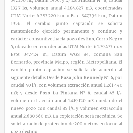
347.150 m., Datum 1956; y 2)
La Pintana N° 6
, caudal
132,7 l/s, volumen anual 4.184.827 m3, coordenadas
UTM Norte: 6.283,220 km. y Este: 347,395 km., Datum
1956. El cambio punto captación se solicita
manteniendo ejercicio permanente y continuo y
carácter consuntivo, hacia
pozo destino
, Cerro Negro
5, ubicado en coordenadas UTM Norte: 6.279.473 m. y
Este: 347.424 m., Datum WGS 84, comuna San
Bernardo, provincia Maipo, región Metropolitana. El
cambio punto captación se solicita de acuerdo al
siguiente detalle: Desde
Pozo
John Kennedy N° 6
, por
caudal 40 l/s, con volumen extracción anual 1.261.440
m3; y desde
Pozo La Pintana N° 6
, caudal 45 l/s,
volumen extracción anual 1.419.120 m3; quedando el
nuevo pozo con caudal 85 l/s, y volumen extracción
anual 2.680.560 m3. La explotación será mecánica. Se
solicita radio de protección de 200 metros en torno al
pozo destino.