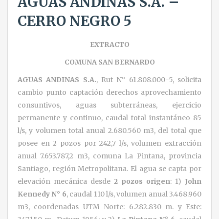
AGUAS ANDINAS S.A. –
CERRO NEGRO 5
EXTRACTO
COMUNA SAN BERNARDO
AGUAS ANDINAS S.A.
, Rut N° 61.808.000-5, solicita
cambio punto captación derechos aprovechamiento
consuntivos, aguas subterráneas, ejercicio
permanente y continuo, caudal total instantáneo 85
l/s, y volumen total anual 2.680.560 m3, del total que
posee en 2 pozos por 242,7 l/s, volumen extracción
anual 7.653.787,2 m3, comuna La Pintana, provincia
Santiago, región Metropolitana. El agua se capta por
elevación mecánica desde
2
pozos origen
: 1)
John
Kennedy N° 6
, caudal 110 l/s, volumen anual 3.468.960
m3, coordenadas UTM Norte: 6.282.830 m. y Este: