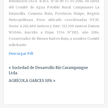
Resolución D.G.A R.M.S. N°10 de 15-07-2016, en favor
del Comité de Agua Potable Rural Campusano La
Estancilla, Comuna Buin, Provincia Maipo, Región
Metropolitana. Pozo ubicado coordenadas U.T.M.
Norte: 6.262.860 metros y Este: 332.309 metros Datum
WGS84, inscrito a Fojas 1554 N°1911, año 2014,
Conservador de Bienes Raíces Buin, a nombre Comité
solicitante.
Descargar Pdf
Navegación
Sociedad de Desarrollo Río Carampangue
de
Ltda.
entradas
AGRÍCOLA GARCES SPA