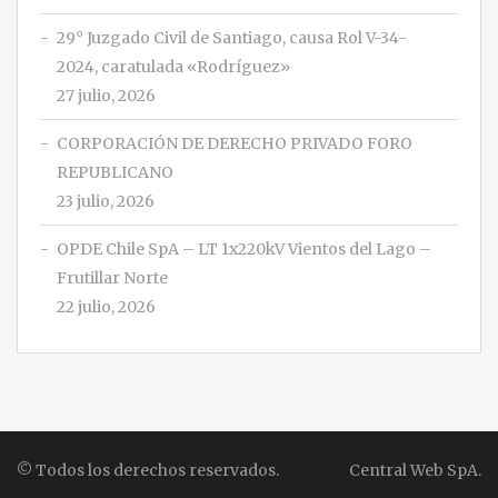
29° Juzgado Civil de Santiago, causa Rol V-34-
2024, caratulada «Rodríguez»
27 julio, 2026
CORPORACIÓN DE DERECHO PRIVADO FORO
REPUBLICANO
23 julio, 2026
OPDE Chile SpA – LT 1x220kV Vientos del Lago –
Frutillar Norte
22 julio, 2026
© Todos los derechos reservados.
Central Web SpA.