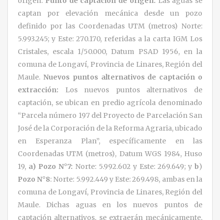
origen.
Punto de captación de origen:
Las aguas se
captan por elevación mecánica desde un pozo
definido por las Coordenadas UTM (metros) Norte:
5.993.245; y Este: 270.170, referidas a la carta IGM Los
Cristales, escala 1/50.000, Datum PSAD 1956, en la
comuna de Longaví, Provincia de Linares, Región del
Maule.
Nuevos
puntos alternativos de captación o
extracción:
Los nuevos puntos alternativos de
captación, se ubican en predio agrícola denominado
“Parcela número 197 del Proyecto de Parcelación San
José de la Corporación de la Reforma Agraria, ubicado
en Esperanza Plan”, específicamente en las
Coordenadas UTM (metros), Datum WGS 1984, Huso
19,
a
) Pozo N°7:
Norte: 5.992.602 y Este: 269.649; y
b
)
Pozo N°8
: Norte: 5.992.449 y Este: 269.498, ambas en la
comuna de Longaví, Provincia de Linares, Región del
Maule. Dichas aguas en los nuevos puntos de
captación alternativos, se extraerán mecánicamente,