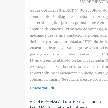
SEÑOR DIRECTO
Aguas Cordillera S.A., RUT Nº 96.809.310-K, d
comuna de Santiago, es dueña de los sig
subterráneas, de ejercicio permanente y cont
comuna de Vitacura, Provincia de Santiago, R
mecánica desde una captación denominada 
definido por las coordenadas UTM Norte 6.
Vitacura, provincia de Santiago. Se solicita el 
por segundo y un volumen total anual de 1.
13, en un punto ubicado en las coordenadas U.
WGS84, Huso 19, en la comuna de Vitacura, Pro
se captarán mecánicamente en dicho punto y 
consumo humano. Se solicita área de protecció
Descargar Pdf
Navegación
Red Eléctrica del Norte 2 S.A. – Línea
de
1×220 kV Encuentro – Centinela