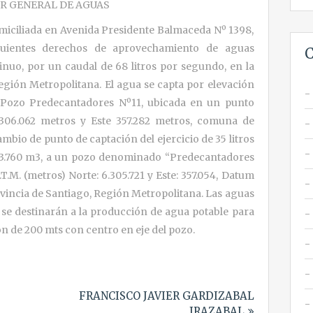
R GENERAL DE AGUAS
omiciliada en Avenida Presidente Balmaceda Nº 1398,
uientes derechos de aprovechamiento de aguas
C
inuo, por un caudal de 68 litros por segundo, en la
egión Metropolitana. El agua se capta por elevación
Pozo Predecantadores Nº11, ubicada en un punto
306.062 metros y Este 357.282 metros, comuna de
cambio de punto de captación del ejercicio de 35 litros
103.760 m3, a un pozo denominado “Predecantadores
T.M. (metros) Norte:
6.305.721 y Este: 357.054, Datum
vincia de Santiago, Región Metropolitana. Las aguas
se destinarán a la producción de agua potable para
n de 200 mts con centro en eje del pozo.
FRANCISCO JAVIER GARDIZABAL
IRAZABAL