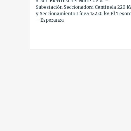
Red Eléctrica del Norte 2 S.A. –
de
Subestación Seccionadora Centinela 220 k
entradas
y Seccionamiento Línea 1×220 kV El Tesor
– Esperanza