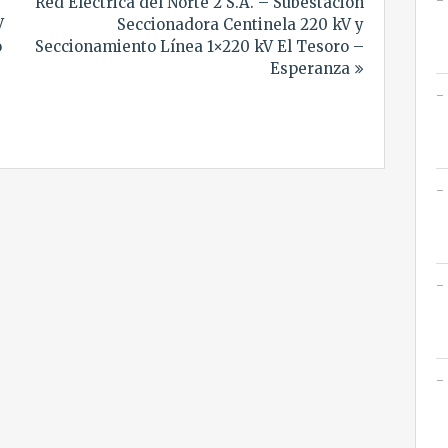
Red Eléctrica del Norte 2 S.A. – Subestación
V
Seccionadora Centinela 220 kV y
o
Seccionamiento Línea 1×220 kV El Tesoro –
Esperanza