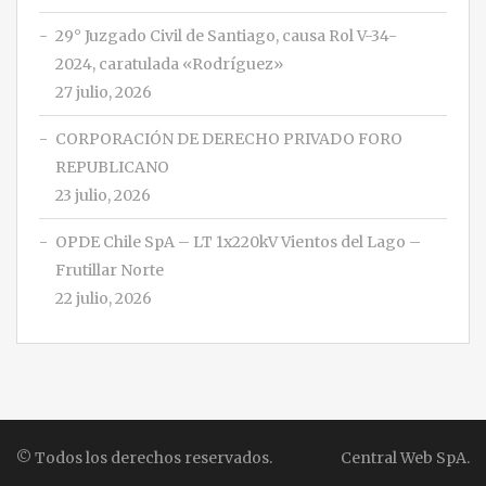
29° Juzgado Civil de Santiago, causa Rol V-34-
2024, caratulada «Rodríguez»
27 julio, 2026
CORPORACIÓN DE DERECHO PRIVADO FORO
REPUBLICANO
23 julio, 2026
OPDE Chile SpA – LT 1x220kV Vientos del Lago –
Frutillar Norte
22 julio, 2026
© Todos los derechos reservados.
Central Web SpA.