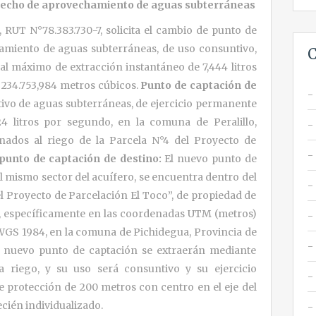
erecho de aprovechamiento de aguas subterráneas
, RUT N°78.383.730-7, solicita el cambio de punto de
amiento de aguas subterráneas, de uso consuntivo,
C
al máximo de extracción instantáneo de 7,444 litros
 234.753,984 metros cúbicos.
Punto de captación de
vo de aguas subterráneas, de ejercicio permanente
 litros por segundo, en la comuna de Peralillo,
inados al riego de la Parcela N°4 del Proyecto de
punto de captación de destino:
El nuevo punto de
el mismo sector del acuífero, se encuentra dentro del
 Proyecto de Parcelación El Toco”, de propiedad de
, específicamente en las coordenadas UTM (metros)
m WGS 1984, en la comuna de Pichidegua, Provincia de
l nuevo punto de captación se extraerán mediante
 riego, y su uso será consuntivo y su ejercicio
e protección de 200 metros con centro en el eje del
cién individualizado.