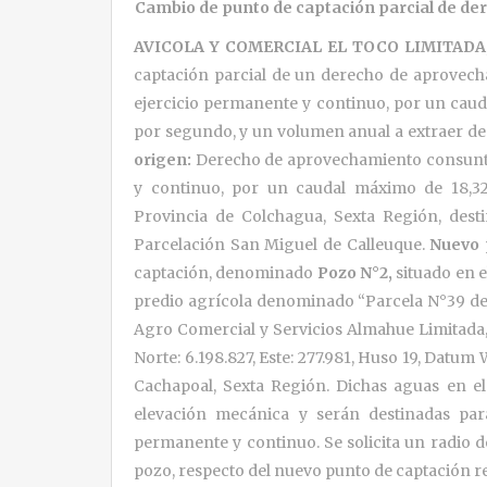
Cambio de punto de captación parcial de d
AVICOLA Y COMERCIAL EL TOCO LIMITADA
captación parcial de un derecho de aprovech
ejercicio permanente y continuo, por un caud
por segundo, y un volumen anual a extraer de
origen:
Derecho de aprovechamiento consunti
y continuo, por un caudal máximo de 18,324
Provincia de Colchagua, Sexta Región, dest
Parcelación San Miguel de Calleuque.
Nuevo 
captación, denominado
Pozo N°2,
situado en 
predio agrícola denominado “Parcela N°39 del
Agro Comercial y Servicios Almahue Limitada
Norte: 6.198.827, Este: 277.981, Huso 19, Datu
Cachapoal, Sexta Región. Dichas aguas en e
elevación mecánica y serán destinadas para
permanente y continuo. Se solicita un radio d
pozo, respecto del nuevo punto de captación re