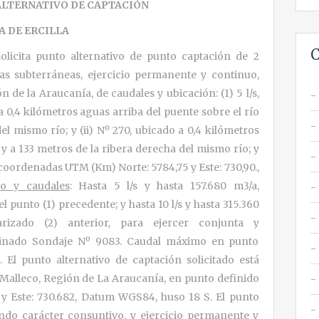
ALTERNATIVO DE CAPTACIÓN
 DE ERCILLA
C
 solicita punto alternativo de punto captación de 2
s subterráneas, ejercicio permanente y continuo,
 de la Araucanía, de caudales y ubicación: (1) 5 l/s,
a 0,4 kilómetros aguas arriba del puente sobre el río
l mismo río; y (ii) Nº 270, ubicado a 0,4 kilómetros
y a 133 metros de la ribera derecha del mismo río; y
n coordenadas UTM (Km) Norte: 5784,75 y Este: 730,90.,
vo y caudales
: Hasta 5 l/s y hasta 157.680 m3/a,
 punto (1) precedente; y hasta 10 l/s y hasta 315.360
rizado (2) anterior, para ejercer conjunta y
inado Sondaje Nº 9083. Caudal máximo en punto
a. El punto alternativo de captación solicitado está
 Malleco, Región de La Araucanía, en punto definido
y Este: 730.682, Datum WGS84, huso 18 S. El punto
endo carácter consuntivo, y ejercicio permanente y