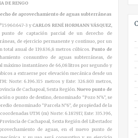
A DE RENGO
erecho de aprovechamiento de aguas subterráneas
C
 Nº15.960.647-3 y
CARLOS RENÉ HORMANN VÁSQUEZ
,
de punto de captación parcial de un derecho de
áneas, de ejercicio permanente y continuo, por un
 total anual de 119.836,8 metros cúbicos.
Punto de
amiento consuntivo de aguas subterráneas, de
al máximo instantáneo de 66,08 litros por segundo y
úbicos a extraerse por elevación mecánica desde un
: Norte: 6.196.315 metros y Este: 326.803 metros,
ovincia de Cachapoal, Sexta Región.
Nuevo punto de
ación o punto de destino, denominado “Pozo N°4”, se
 predio denominado “Parcela N°6”, de propiedad de la
coordenadas UTM (m) Norte: 6.187.917, Este: 335.396,
rovincia de Cachapoal, Sexta Región del Libertador
provechamiento de aguas, en el nuevo punto de
mecánica, y su uso será consuntivo y su ejercicio