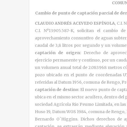
COMUN
Cambio de punto de captación parcial de d
CLAUDIO ANDRÉS ACEVEDO ESPÍNOLA
, C.I.
C.I. Nº13.905.587-K, solicitan el cambio 
aprovechamiento consuntivo de aguas subterr
caudal de 3,8 litros por segundo y un volumen
captación de origen:
Derecho de aprovech
ejercicio permanente y continuo, por un caud
un volumen anual total de 2.083.968 metros c
pozo ubicado en el punto de coordenadas UTM
referidas al Datum 1956, comuna de Rengo, Pr
captación de destino:
El nuevo punto de capt
ubica en el mismo sector acuífero, dentro del
sociedad Agrícola Rio Peumo Limitada, en las 
Huso 19, Datum WGS 1984, comuna de Rengo, P
Bernardo O´Higgins. Dichos derechos de a
captación, se extraerán mediante elevación 