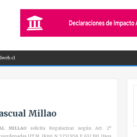
lweb.cl
scual Millao
CUAL MILLAO
solicita Regularizar según Art. 2º
 coordenadas U.T.M. (Km) N 5.752,956 E 632,193. Usos