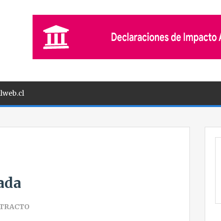
lweb.cl
ada
TRACTO