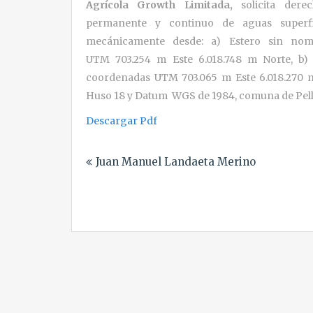
Agrícola Growth Limitada,
solicita der
permanente y continuo de aguas superfici
mecánicamente desde: a) Estero sin n
UTM 703.254 m Este 6.018.748 m Norte, b
coordenadas UTM 703.065 m Este 6.018.270 m
Huso 18 y Datum WGS de 1984, comuna de Pell
Descargar Pdf
Navegación
Juan Manuel Landaeta Merino
de
entradas