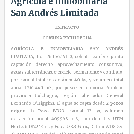
Agrícola e Inmobiliaria
San Andrés Limitada
EXTRACTO
COMUNA PICHIDEGUA
AGRÍCOLA E INMOBILIARIA SAN ANDRÉS
LIMITADA
, Rut 76.156.151-0, solicita cambio punto
captación derecho aprovechamiento consuntivo,
aguas subterráneas, ejercicio permanente y continuo,
por caudal total instantáneo 40 l/s, y volumen total
anual 1.261.440 m3, que posee en comuna Peralillo,
provincia Colchagua, región Libertador General
Bernardo O’Higgins. El agua se capta desde
2 pozos
origen
: 1)
Pozo BB23
, caudal 13 l/s, volumen
extracción anual 409.968 m3, coordenadas UTM
Norte: 6.187.243 m. y Este: 278.304 m., Datum WGS 84.