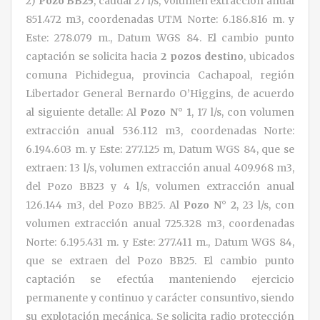
2)
Pozo BB25
, caudal 27 l/s, volumen extracción anual
851.472 m3, coordenadas UTM Norte: 6.186.816 m. y
Este: 278.079 m., Datum WGS 84. El cambio punto
captación se solicita hacia
2 pozos destino
, ubicados
comuna Pichidegua, provincia Cachapoal, región
Libertador General Bernardo O’Higgins, de acuerdo
al siguiente detalle: Al
Pozo N° 1
, 17 l/s, con volumen
extracción anual 536.112 m3, coordenadas Norte:
6.194.603 m. y Este: 277.125 m, Datum WGS 84, que se
extraen: 13 l/s, volumen extracción anual 409.968 m3,
del Pozo BB23 y 4 l/s, volumen extracción anual
126.144 m3, del Pozo BB25. Al
Pozo N° 2
, 23 l/s, con
volumen extracción anual 725.328 m3, coordenadas
Norte: 6.195.431 m. y Este: 277.411 m., Datum WGS 84,
que se extraen del Pozo BB25. El cambio punto
captación se efectúa manteniendo ejercicio
permanente y continuo y carácter consuntivo, siendo
su explotación mecánica. Se solicita radio protección