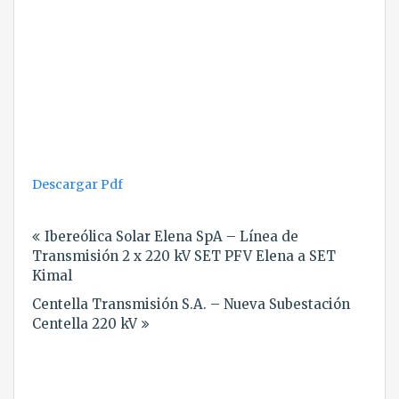
Descargar Pdf
Navegación
Ibereólica Solar Elena SpA – Línea de
de
Transmisión 2 x 220 kV SET PFV Elena a SET
entradas
Kimal
Centella Transmisión S.A. – Nueva Subestación
Centella 220 kV