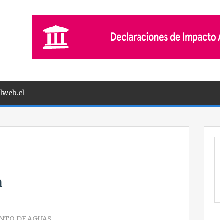
lweb.cl
a
NTO DE AGUAS