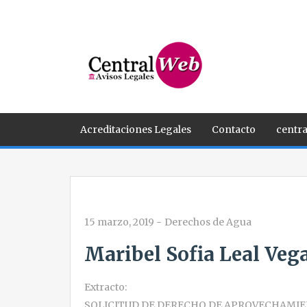
Acreditaciones Legales
Contacto
centra
15 marzo, 2019
-
Derechos de Agua
Maribel Sofia Leal Veg
Extracto:
SOLICITUD DE DERECHO DE APROVECHAMIE