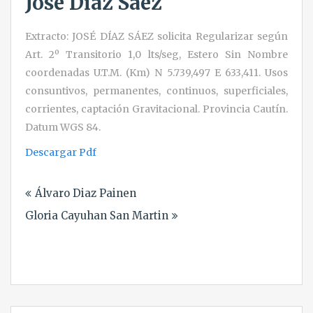
José Díaz Sáez
Extracto: JOSÉ DÍAZ SÁEZ solicita Regularizar según
Art. 2º Transitorio 1,0 lts/seg, Estero Sin Nombre
coordenadas U.T.M. (Km) N 5.739,497 E 633,411. Usos
consuntivos, permanentes, continuos, superficiales,
corrientes, captación Gravitacional. Provincia Cautín.
Datum WGS 84.
Descargar Pdf
Navegación
Álvaro Diaz Painen
de
Gloria Cayuhan San Martin
entradas